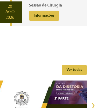
Sessão de Cirurgia
20
AGO
Informações
2026
Ver todas
›