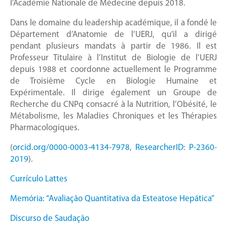
l’Académie Nationale de Médecine depuis 2018.
Dans le domaine du leadership académique, il a fondé le
Département d’Anatomie de l’UERJ, qu’il a dirigé
pendant plusieurs mandats à partir de 1986. Il est
Professeur Titulaire à l’Institut de Biologie de l’UERJ
depuis 1988 et coordonne actuellement le Programme
de Troisième Cycle en Biologie Humaine et
Expérimentale. Il dirige également un Groupe de
Recherche du CNPq consacré à la Nutrition, l’Obésité, le
Métabolisme, les Maladies Chroniques et les Thérapies
Pharmacologiques.
(
​orcid.org/0000-0003-4134-7978
,
ResearcherID: P-2360-
2019
).
Currículo Lattes
Memória: “Avaliação Quantitativa da Esteatose Hepática”
Discurso de Saudação