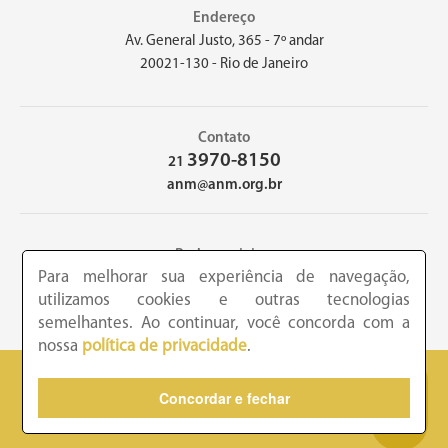
Endereço
Av. General Justo, 365 - 7º andar
20021-130 - Rio de Janeiro
Contato
3970-8150
21
anm@anm.org.br
Redes sociais
Para melhorar sua experiência de navegação,
utilizamos cookies e outras tecnologias
semelhantes. Ao continuar, você concorda com a
nossa
política de privacidade
.
2026 - Academia Nacional de Medicina - Copyright © todos os
Concordar e fechar
direitos reservados