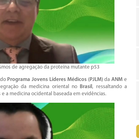
ismos de agregação da proteína mutante p53
e do
Programa Jovens Líderes Médicos (PJLM)
da
ANM
e
tegração da medicina oriental no
Brasil
, ressaltando a
s e a medicina ocidental baseada em evidências.