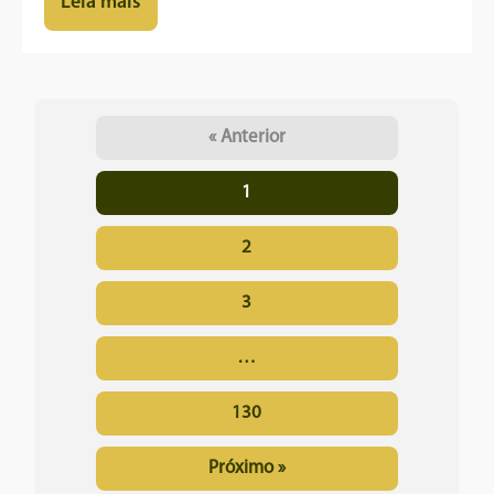
Leia mais
« Anterior
1
2
3
…
130
Próximo »