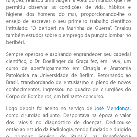
funções, realizou uma viagem à volta do mundo, que lhe
permitiu observar as condições de vida, hábitos e
higiene dos homens do mar, proporcionando-lhe o
ensejo de escrever o seu primeiro trabalho cientifico
intitulado: “O beribéri na Marinha de Guerra”. Ensaiou
também estudos sobre o emprego da punção lombar no
beribéri.
Sempre operoso e aspirando engrandecer seu cabedal
cientifico, o Dr. Doellinger da Graça fez, em 1909, um
curso de aperfeiçoamento em Cirurgia e Anatomia
Patológica na Universidade de Berlim. Retornando ao
Brasil, transbordando de entusiasmo e pleno de novos
conhecimentos, ingressou no quadro de cirurgiões do
Corpo de Bombeiros, em brilhante concurso.
Logo depois foi aceito no serviço de
José Mendonça
,
como cirurgião adjunto. Despontava na época o valor
dos raios-X no diagnóstico de doenças. Dedicou-se
então ao estudo da Radiologia, tendo fundado e dirigido
o primeiro Serviço de Raios-X na Beneficência