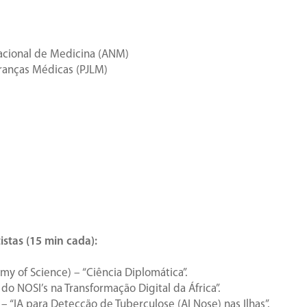
Nacional de Medicina (ANM)
ranças Médicas (PJLM)
istas (15 min cada):
my of Science) – “Ciência Diplomática”.
 do NOSI’s na Transformação Digital da África”.
 – “IA para Detecção de Tuberculose (AI Nose) nas Ilhas”.