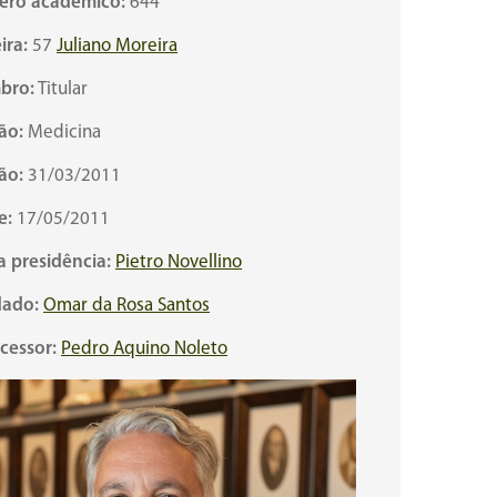
ro acadêmico:
644
ira:
57
Juliano Moreira
bro:
Titular
ão:
Medicina
ão:
31/03/2011
e:
17/05/2011
a presidência:
Pietro Novellino
ado:
Omar da Rosa Santos
cessor:
Pedro Aquino Noleto