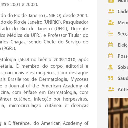
Núme
entre 2001 e 2002).
Cade
ado do Rio de Janeiro (UNIRIO) desde 2004.
do do Rio de Janeiro (UNIRIO). Pesquisador
Mem
tado do Rio de Janeiro (UERJ), Docente
Secç
a Médica da UFRJ, e Professor Titular do
arlos Chagas, sendo Chefe do Serviço de
Eleiç
o (PGRJ).
Poss
atologia (SBD) no biênio 2009-2010, após
ietária. É membro do corpo editorial e
Sob 
cos nacionais e estrangeiros, com destaque
Saud
nais Brasileiros de Dermatologia, Mycoses
y e o Journal of the American Academy of
Ante
icina, com ênfase em Dermatologia, com
âncer cutâneo, infecção por herpesvirus,
gia, microcirculação cutânea e doenças
 a Difference, do American Academy of