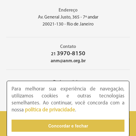
Endereço
Av. General Justo, 365 - 7º andar
20021-130 - Rio de Janeiro
Contato
3970-8150
21
anm@anm.org.br
Redes sociais
Para melhorar sua experiência de navegação,
utilizamos cookies e outras tecnologias
semelhantes. Ao continuar, você concorda com a
nossa
política de privacidade
.
2026 - Academia Nacional de Medicina - Copyright © todos os
Concordar e fechar
direitos reservados