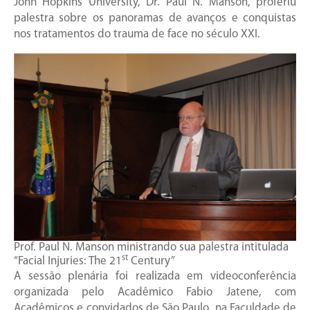
John Hopkins University, Dr. Paul N. Manson, proferiu
palestra sobre os panoramas de avanços e conquistas
nos tratamentos do trauma de face no século XXI.
Prof. Paul N. Manson ministrando sua palestra intitulada
st
“Facial Injuries: The 21
Century”
A sessão plenária foi realizada em videoconferência
organizada pelo Acadêmico Fabio Jatene, com
Acadêmicos e convidados de São Paulo, na Faculdade de