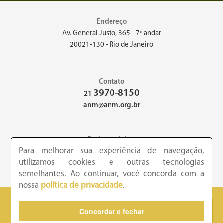
Endereço
Av. General Justo, 365 - 7º andar
20021-130 - Rio de Janeiro
Contato
3970-8150
21
anm@anm.org.br
Redes sociais
Para melhorar sua experiência de navegação,
utilizamos cookies e outras tecnologias
semelhantes. Ao continuar, você concorda com a
nossa
política de privacidade
.
2026 - Academia Nacional de Medicina - Copyright © todos os
Concordar e fechar
direitos reservados