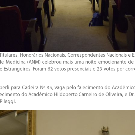
itulares, Honorários Nacionais, Correspondentes Nacionais e E
l de Medicina (ANM) celebrou mais uma noite emocionante de E
 e Estrangeiros. Foram 62 votos presenciais e 23 votos por c
perli para Cadeira Nº 35, vaga pelo falecimento do Acadêmico 
cimento do Acadêmico Hildoberto Carneiro de Oliveira; e Dr. 
Pileggi.