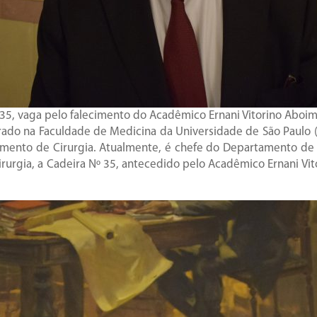
º 35, vaga pelo falecimento do Acadêmico Ernani Vitorino Aboim
orado na Faculdade de Medicina da Universidade de São Paulo 
rtamento de Cirurgia. Atualmente, é chefe do Departamento d
urgia, a Cadeira Nº 35, antecedido pelo Acadêmico Ernani Vit