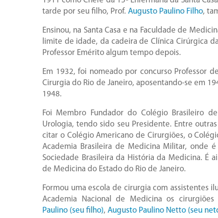
1911 como Chefe da 15ª Enfermaria da Santa Casa 
tarde por seu filho, Prof.
Augusto Paulino Filho
, t
Ensinou, na Santa Casa e na Faculdade de Medicina
limite de idade, da cadeira de Clínica Cirúrgica d
Professor Emérito algum tempo depois.
Em 1932, foi nomeado por concurso Professor de 
Cirurgia do Rio de Janeiro, aposentando-se em 1949
1948.
Foi Membro Fundador do Colégio Brasileiro de 
Urologia, tendo sido seu Presidente. Entre out
citar o Colégio Americano de Cirurgiões, o Colégi
Academia Brasileira de Medicina Militar, onde 
Sociedade Brasileira da História da Medicina. É
de Medicina do Estado do Rio de Janeiro.
Formou uma escola de cirurgia com assistentes i
Academia Nacional de Medicina os cirurgiõe
Paulino (seu filho)
,
Augusto Paulino Netto (seu net