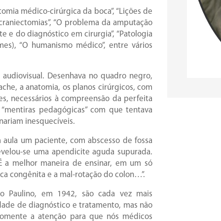
atomia médico-cirúrgica da boca”, “Lições de
as craniectomias”, “O problema da amputação
te e do diagnóstico em cirurgia”, “Patologia
lumes), “O humanismo médico”, entre vários
o audiovisual. Desenhava no quadro negro,
ache, a anatomia, os planos cirúrgicos, com
res, necessários à compreensão da perfeita
s “mentiras pedagógicas” com que tentava
nariam inesquecíveis.
m aula um paciente, com abscesso de fossa
 revelou-se uma apendicite aguda supurada.
 “É a melhor maneira de ensinar, em um só
ica congênita e a mal-rotação do colon…”.
to Paulino, em 1942, são cada vez mais
lidade de diagnóstico e tratamento, mas não
 somente a atenção para que nós médicos