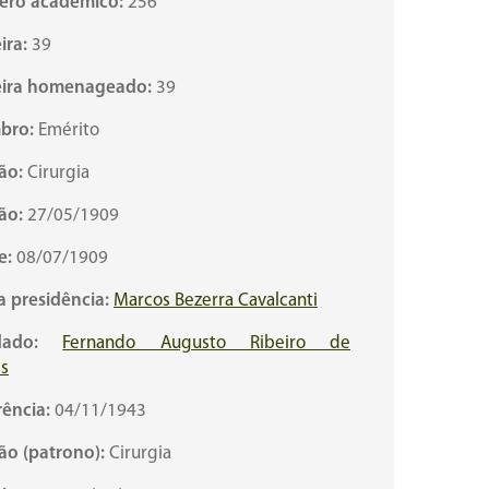
ro acadêmico:
256
ira:
39
ira homenageado:
39
bro:
Emérito
ão:
Cirurgia
ão:
27/05/1909
e:
08/07/1909
a presidência:
Marcos Bezerra Cavalcanti
ado:
Fernando Augusto Ribeiro de
s
ência:
04/11/1943
ão (patrono):
Cirurgia