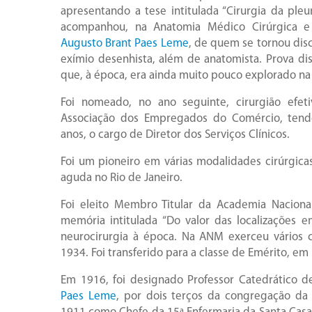
apresentando a tese intitulada “Cirurgia da ple
acompanhou, na Anatomia Médico Cirúrgica e na
Augusto Brant Paes Leme
, de quem se tornou disc
exímio desenhista, além de anatomista. Prova di
que, à época, era ainda muito pouco explorado na 
Foi nomeado, no ano seguinte, cirurgião efet
Associação dos Empregados do Comércio, tendo
anos, o cargo de Diretor dos Serviços Clínicos.
Foi um pioneiro em várias modalidades cirúrgica
aguda no Rio de Janeiro.
Foi eleito Membro Titular da Academia Nacion
memória intitulada “Do valor das localizações e
neurocirurgia à época. Na ANM exerceu vários c
1934. Foi transferido para a classe de Emérito, em
Em 1916, foi designado Professor Catedrático d
Paes Leme
, por dois terços da congregação d