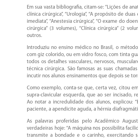
Em sua vasta bibliografia, citam-se: “Lições de an
clínica cirúrgica”, “Urologia”, “A propósito de du
imediata”, “Anestesia cirúrgica”, “O exame do doen
cirúrgica” (3 volumes), “Clínica cirúrgica” (2 vo
outros.
Introduziu no ensino médico no Brasil, o métod
com giz colorido, ou em vidro fosco, com tinta gu
todos os detalhes vasculares, nervosos, muscula
técnica cirúrgica. São famosas as suas chamada
incutir nos alunos ensinamentos que depois se tor
Como exemplo, conta-se que, certa vez, citou e
supra-clavicular esquerda, que ao ser incisado,
Ao notar a incredulidade dos alunos, explicou:
paciente, a apendicite aguda, a hérnia diafragmát
As palavras proferidas pelo Acadêmico Augus
verdadeiras hoje: “A máquina nos possibilita faci
transmite a bondade e o carinho, exercitando