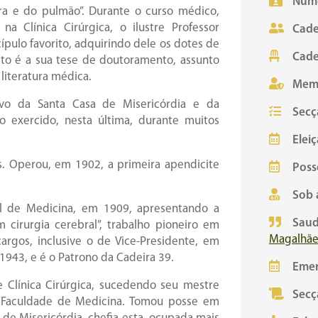
Núme
ura e do pulmão”. Durante o curso médico,
 Clínica Cirúrgica, o ilustre Professor
Cade
ípulo favorito, adquirindo dele os dotes de
Cade
sto é a sua tese de doutoramento, assunto
literatura médica.
Mem
ivo da Santa Casa de Misericórdia e da
Secç
 exercido, nesta última, durante muitos
Eleiç
s. Operou, em 1902, a primeira apendicite
Poss
Sob 
al de Medicina, em 1909, apresentando a
Saud
m cirurgia cerebral”, trabalho pioneiro em
Magalhãe
argos, inclusive o de Vice-Presidente, em
 1943, e é o Patrono da Cadeira 39.
Emer
e Clínica Cirúrgica, sucedendo seu mestre
Secç
a Faculdade de Medicina. Tomou posse em