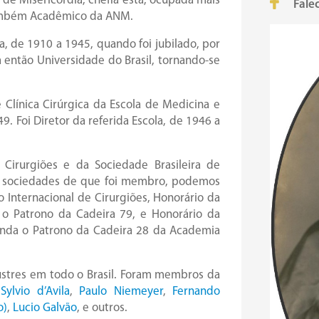
de Misericórdia, chefia esta, ocupada mais
Fale
ambém Acadêmico da ANM.
, de 1910 a 1945, quando foi jubilado, por
a então Universidade do Brasil, tornando-se
Clínica Cirúrgica da Escola de Medicina e
. Foi Diretor da referida Escola, de 1946 a
Cirurgiões e da Sociedade Brasileira de
ras sociedades de que foi membro, podemos
o Internacional de Cirurgiões, Honorário da
é o Patrono da Cadeira 79, e Honorário da
 ainda o Patrono da Cadeira 28 da Academia
lustres em todo o Brasil. Foram membros da
s
Sylvio d’Avila
,
Paulo Niemeyer
,
Fernando
o)
,
Lucio Galvão
, e outros.