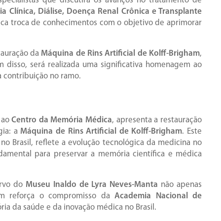
specialistas que discutirá os avanços no tratamento de
ia Clínica, Diálise, Doença Renal Crônica e Transplante
ica troca de conhecimentos com o objetivo de aprimorar
tauração da
Máquina de Rins Artificial de Kolff-Brigham
,
m disso, será realizada uma significativa homenagem ao
 contribuição no ramo.
o ao
Centro da Memória Médica
, apresenta a restauração
gia: a
Máquina de Rins Artificial de Kolff-Brigham
. Este
o Brasil, reflete a evolução tecnológica da medicina no
damental para preservar a memória científica e médica
ervo do
Museu Inaldo de Lyra Neves-Manta
não apenas
bém reforça o compromisso da
Academia Nacional de
ria da saúde e da inovação médica no Brasil.