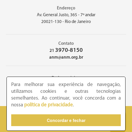
Endereço
Av. General Justo, 365 - 7º andar
20021-130 - Rio de Janeiro
Contato
3970-8150
21
anm@anm.org.br
Redes sociais
Para melhorar sua experiência de navegação,
utilizamos cookies e outras tecnologias
semelhantes. Ao continuar, você concorda com a
nossa
política de privacidade
.
2026 - Academia Nacional de Medicina - Copyright © todos os
Concordar e fechar
direitos reservados