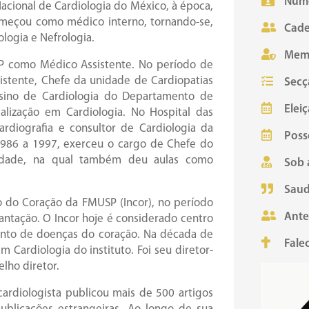
Núme
Nacional de Cardiologia do México, à época,
começou como médico interno, tornando-se,
Cade
logia e Nefrologia.
Mem
SP como Médico Assistente. No período de
istente, Chefe da unidade de Cardiopatias
Secç
sino de Cardiologia do Departamento de
Eleiç
alização em Cardiologia. No Hospital das
ardiografia e consultor de Cardiologia da
Poss
De 1986 a 1997, exerceu o cargo de Chefe do
ldade, na qual também deu aulas como
Sob 
Saud
o do Coração da FMUSP (Incor), no período
Ante
antação. O Incor hoje é considerado centro
mento de doenças do coração. Na década de
Fale
m Cardiologia do instituto. Foi seu diretor-
lho diretor.
cardiologista publicou mais de 500 artigos