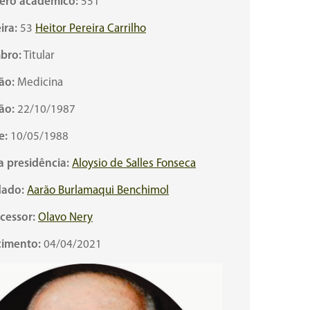
ro acadêmico:
551
ira:
53
Heitor Pereira Carrilho
bro:
Titular
ão:
Medicina
ão:
22/10/1987
e:
10/05/1988
a presidência:
Aloysio de Salles Fonseca
ado:
Aarão Burlamaqui Benchimol
cessor:
Olavo Nery
cimento:
04/04/2021