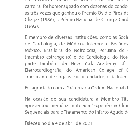
em revistas científicas nacionais e de 200 nas 
carreira, foi homenageado com dezenas de conde
as três vezes que ganhou o Prêmio Ovídio Pires d
Chagas (1986), o Prêmio Nacional de Cirurgia Card
(1992).
É membro de diversas instituições, como as Soci
de Cardiologia, de Médicos Internos e Becários
México, Brasileira de Nefrologia, Peruana de
(membro estrangeiro) e de Cardiologia do Nor
parte também da New York Academy of Sc
Eletrocardiografia, do American College of C
Transplante de Órgãos (sócio fundador) e da Inter
Foi agraciado com a Grã-cruz da Ordem Nacional do
Na ocasião de sua candidatura a Membro Titu
apresentou memória intitulada “Experiência Clí
Sequenciais para o Tratamento do Infarto Agudo d
Faleceu no dia 4 de abril de 2021.