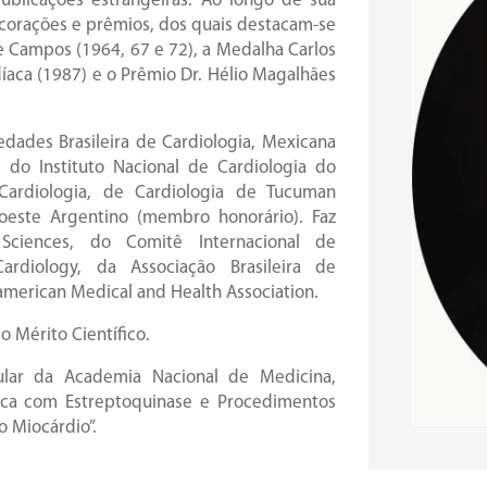
publicações estrangeiras. Ao longo de sua
corações e prêmios, dos quais destacam-se
e Campos (1964, 67 e 72), a Medalha Carlos
íaca (1987) e o Prêmio Dr. Hélio Magalhães
edades Brasileira de Cardiologia, Mexicana
 do Instituto Nacional de Cardiologia do
 Cardiologia, de Cardiologia de Tucuman
oeste Argentino (membro honorário). Faz
iences, do Comitê Internacional de
ardiology, da Associação Brasileira de
american Medical and Health Association.
 Mérito Científico.
lar da Academia Nacional de Medicina,
nica com Estreptoquinase e Procedimentos
o Miocárdio”.