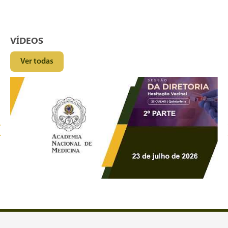
VÍDEOS
Ver todas
‹