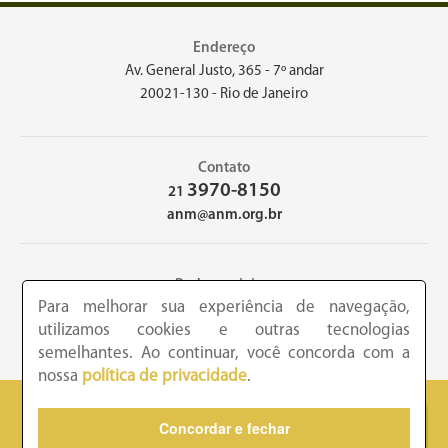
Endereço
Av. General Justo, 365 - 7º andar
20021-130 - Rio de Janeiro
Contato
3970-8150
21
anm@anm.org.br
Redes sociais
Para melhorar sua experiência de navegação,
utilizamos cookies e outras tecnologias
semelhantes. Ao continuar, você concorda com a
nossa
política de privacidade
.
2026 - Academia Nacional de Medicina - Copyright © todos os
Concordar e fechar
direitos reservados