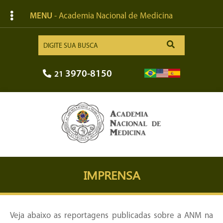
MENU
- Academia Nacional de Medicina
3970-8150
21
IMPRENSA
Veja abaixo as reportagens publicadas sobre a ANM na