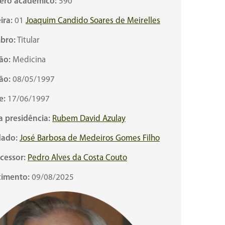
ro acadêmico:
590
ira:
01
Joaquim Candido Soares de Meirelles
bro:
Titular
ão:
Medicina
ão:
08/05/1997
e:
17/06/1997
a presidência:
Rubem David Azulay
ado:
José Barbosa de Medeiros Gomes Filho
cessor:
Pedro Alves da Costa Couto
cimento:
09/08/2025