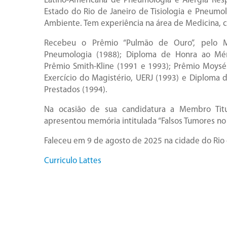
Latino-Americana de Pneumologia e Alergia Resp
Estado do Rio de Janeiro de Tisiologia e Pneum
Ambiente. Tem experiência na área de Medicina,
Recebeu o Prêmio “Pulmão de Ouro”, pelo Me
Pneumologia (1988); Diploma de Honra ao Méri
Prêmio Smith-Kline (1991 e 1993); Prêmio Moys
Exercício do Magistério, UERJ (1993) e Diploma 
Prestados (1994).
Na ocasião de sua candidatura a Membro Titu
apresentou memória intitulada “Falsos Tumores no
Faleceu em 9 de agosto de 2025 na cidade do Rio 
Curriculo Lattes