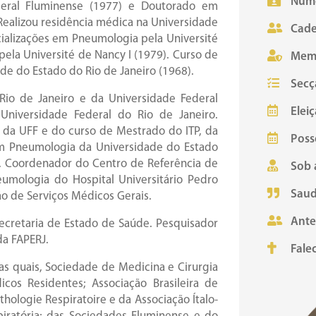
Núme
deral Fluminense (1977) e Doutorado em
Realizou residência médica na Universidade
Cade
cializações em Pneumologia pela Université
 pela Université de Nancy I (1979). Curso de
Mem
de do Estado do Rio de Janeiro (1968).
Secç
 Rio de Janeiro e da Universidade Federal
Eleiç
Universidade Federal do Rio de Janeiro.
da UFF e do curso de Mestrado do ITP, da
Poss
em Pneumologia da Universidade do Estado
a. Coordenador do Centro de Referência de
Sob 
umologia do Hospital Universitário Pedro
Saud
são de Serviços Médicos Gerais.
Ante
Secretaria de Estado de Saúde. Pesquisador
da FAPERJ.
Fale
as quais, Sociedade de Medicina e Cirurgia
cos Residentes; Associação Brasileira de
ologie Respiratoire e da Associação Ítalo-