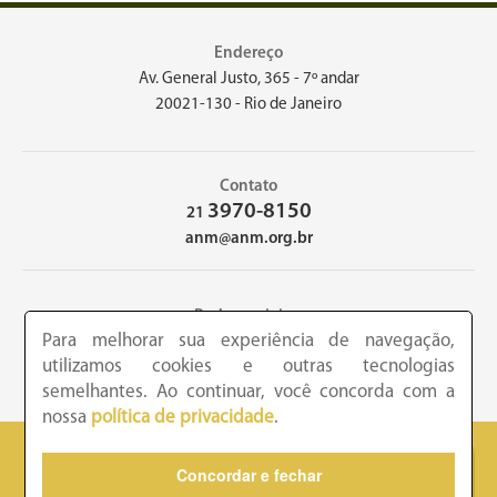
Endereço
Av. General Justo, 365 - 7º andar
20021-130 - Rio de Janeiro
Contato
3970-8150
21
anm@anm.org.br
Redes sociais
Para melhorar sua experiência de navegação,
utilizamos cookies e outras tecnologias
semelhantes. Ao continuar, você concorda com a
nossa
política de privacidade
.
2026 - Academia Nacional de Medicina - Copyright © todos os
Concordar e fechar
direitos reservados