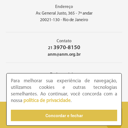
Endereço
Av. General Justo, 365 - 7º andar
20021-130 - Rio de Janeiro
Contato
3970-8150
21
anm@anm.org.br
Redes sociais
Para melhorar sua experiência de navegação,
utilizamos cookies e outras tecnologias
semelhantes. Ao continuar, você concorda com a
nossa
política de privacidade
.
2026 - Academia Nacional de Medicina - Copyright © todos os
Concordar e fechar
direitos reservados