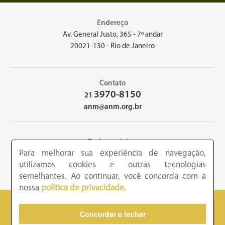
Endereço
Av. General Justo, 365 - 7º andar
20021-130 - Rio de Janeiro
Contato
3970-8150
21
anm@anm.org.br
Redes sociais
Para melhorar sua experiência de navegação,
utilizamos cookies e outras tecnologias
semelhantes. Ao continuar, você concorda com a
nossa
política de privacidade
.
2026 - Academia Nacional de Medicina - Copyright © todos os
Concordar e fechar
direitos reservados