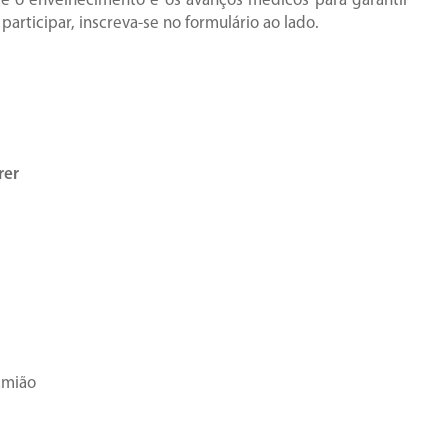
re o envelhecimento e os avanços médicos para garantir
participar, inscreva-se no formulário ao lado.
rer
amião