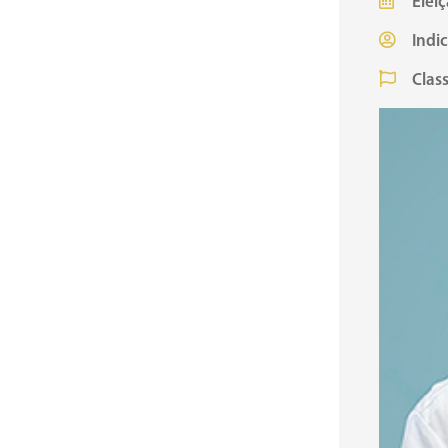
Eleiç
Indi
Class