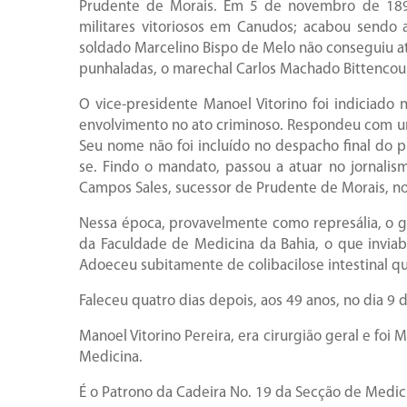
Prudente de Morais. Em 5 de novembro de 1897
militares vitoriosos em Canudos; acabou sendo 
soldado Marcelino Bispo de Melo não conseguiu a
punhaladas, o marechal Carlos Machado Bittencour
O vice-presidente Manoel Vitorino foi indiciado
envolvimento no ato criminoso. Respondeu com u
Seu nome não foi incluído no despacho final do pr
se. Findo o mandato, passou a atuar no jornalis
Campos Sales, sucessor de Prudente de Morais, no
Nessa época, provavelmente como represália, o g
da Faculdade de Medicina da Bahia, o que inviab
Adoeceu subitamente de colibacilose intestinal q
Faleceu quatro dias depois, aos 49 anos, no dia 9
Manoel Vitorino Pereira, era cirurgião geral e fo
Medicina.
É o Patrono da Cadeira No. 19 da Secção de Medic