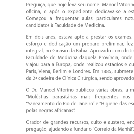
Preguiça, que hoje leva seu nome. Manoel Vitorin
oficina, e após o expediente dedicava-se a e
Começou a frequentar aulas particulares no
candidatos à Faculdade de Medicina.
Em dois anos, estava apto a prestar os exames
esforço e dedicação um preparo preliminar, fez
integral, no Ginásio da Bahia. Aprovado com disti
Faculdade de Medicina daquela Província, ond
viajou para a Europa, onde realizou estágios e 
Paris, Viena, Berlim e Londres. Em 1885, submete
da 2ª cadeira de Clínica Cirúrgica, sendo aprovad
O Dr. Manoel Vitorino publicou várias obras, a 
“Moléstias parasitárias mais frequentes nos cl
“Saneamento do Rio de Janeiro” e “Higiene das esc
pelas negras africanas”.
Orador de grandes recursos, culto e austero, en
pregação, ajudando a fundar o “Correio da Manhã”.