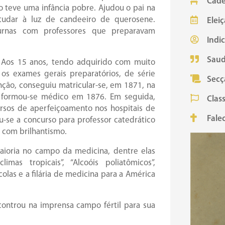
Cade
o teve uma infância pobre. Ajudou o pai na
studar à luz de candeeiro de querosene.
Eleiç
turnas com professores que preparavam
Indi
Saud
. Aos 15 anos, tendo adquirido com muito
 os exames gerais preparatórios, de série
Secç
nção, conseguiu matricular-se, em 1871, na
e formou-se médico em 1876. Em seguida,
Class
cursos de aperfeiçoamento nos hospitais de
Fale
u-se a concurso para professor catedrático
o com brilhantismo.
maioria no campo da medicina, dentre elas
imas tropicais”, “Alcoóis poliatômicos”,
olas e a filária de medicina para a América
controu na imprensa campo fértil para sua