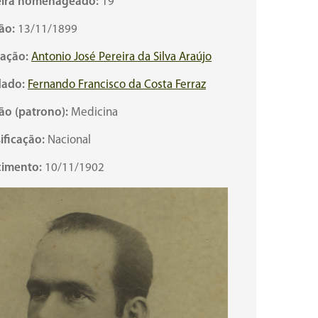
ira homenageado:
19
ão:
13/11/1899
cação:
Antonio José Pereira da Silva Araújo
ado:
Fernando Francisco da Costa Ferraz
ão (patrono):
Medicina
ificação:
Nacional
cimento:
10/11/1902