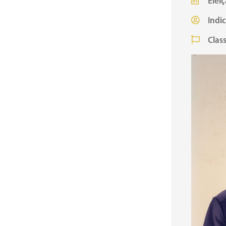
Eleiç
Indi
Class