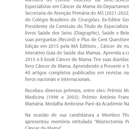
Membro do Comitê Assessor da RINC-SLACO
Especialistas em Câncer de Mama do Departament
Secretaria de Atenção Primária do MS (2021-2022
do Colégio Brasileiro de Cirurgiões. Ex-Editor Ger
Presidente da Comissão do Título de Especialis
livros Saúde dos Seios (Diagraphic), Saúde e Be
suas perguntas (Record) e Plus de Cent Questions s
Edição em 2015 pela MA Éditions , Câncer de ma
interativo Guia de Saúde das Mamas. Aprenda a 
2015 e E-book Câncer de Mama. Tire suas dúvidas 
livro Câncer de Mama. Aprendendo a Prevenir e S
40 artigos completos publicados em revistas nac
livros nacionais e internacionais.
Recebeu diversos prêmios, entre eles: Prêmio 
Medicina (1998 e 2003); Prêmio Antônio Fran
Mamária. Medalha Ambroise Paré da Académie Nati
Na ocasião de sua candidatura a Membro Titu
apresentou memória intitulada “Mastectomia Pr
Câncer de Mama”.