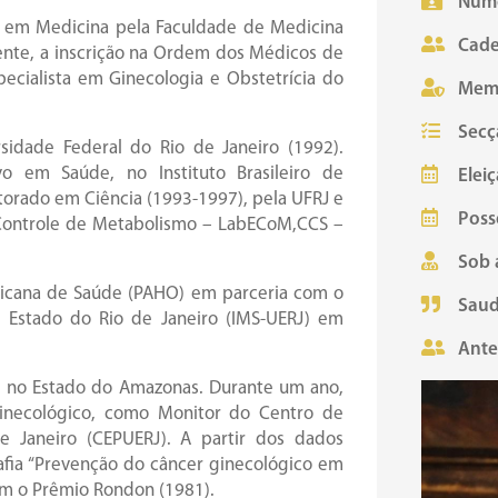
Núme
a em Medicina pela Faculdade de Medicina
Cade
ente, a inscrição na Ordem dos Médicos de
ecialista em Ginecologia e Obstetrícia do
Mem
Secç
sidade Federal do Rio de Janeiro (1992).
vo em Saúde, no Instituto Brasileiro de
Eleiç
orado em Ciência (1993-1997), pela UFRJ e
Poss
 Controle de Metabolismo – LabECoM,CCS –
Sob 
icana de Saúde (PAHO) em parceria com o
Saud
o Estado do Rio de Janeiro (IMS-UERJ) em
Ante
, no Estado do Amazonas. Durante um ano,
inecológico, como Monitor do Centro de
 Janeiro (CEPUERJ). A partir dos dados
afia “Prevenção do câncer ginecológico em
com o Prêmio Rondon (1981).