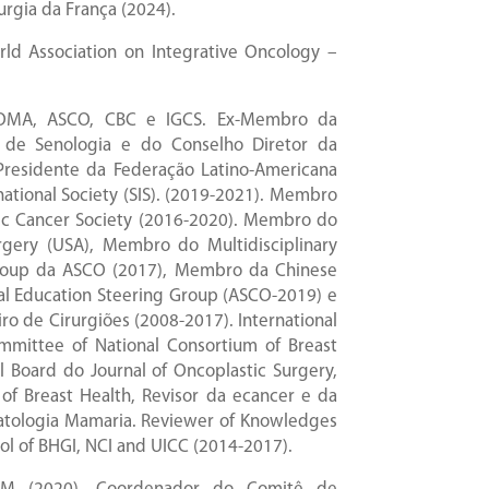
rgia da França (2024).
d Association on Integrative Oncology –
OMA, ASCO, CBC e IGCS. Ex-Membro da
l de Senologia e do Conselho Diretor da
residente da Federação Latino-Americana
ational Society (SIS). (2019-2021). Membro
gic Cancer Society (2016-2020). Membro do
rgery (USA), Membro do Multidisciplinary
oup da ASCO (2017), Membro da Chinese
al Education Steering Group (ASCO-2019) e
ro de Cirurgiões (2008-2017). International
mmittee of National Consortium of Breast
l Board do Journal of Oncoplastic Surgery,
of Breast Health, Revisor da ecancer e da
Patologia Mamaria. Reviewer of Knowledges
l of BHGI, NCI and UICC (2014-2017).