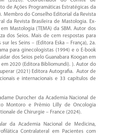
M (2020). Coordenador do Comitê de
o de Ações Programáticas Estratégicas da
). Membro do Conselho Editorial da Revista
al da Revista Brasileira de Mastologia. Ex-
ta em Mastologia (TEMA) da SBM. Autor dos
leza dos Seios. Mais de cem respostas para
ur les Seins – (Editora Eska – França), 2a.
ma para ginecologistas (1994) e o E-book
cuidar dos Seios pelo Guanabara Koogan em
em 2020 (Editora Bibliomundi). ). Autor do
uperar (2021) Editora Autografia. Autor de
ionais e internacionais e 33 capítulos de
Madame Durocher da Academia Nacional de
co Montoro e Prêmio Lilly de Oncologia
onale de Chirurgie – France (2024).
lar da Academia Nacional de Medicina,
ofilática Contralateral em Pacientes com