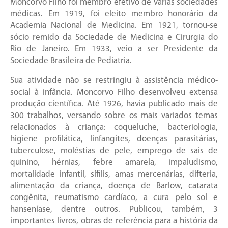
Moncorvo Filho foi membro efetivo de várias sociedades
médicas. Em 1919, foi eleito membro honorário da
Academia Nacional de Medicina. Em 1921, tornou-se
sócio remido da Sociedade de Medicina e Cirurgia do
Rio de Janeiro. Em 1933, veio a ser Presidente da
Sociedade Brasileira de Pediatria.
Sua atividade não se restringiu à assistência médico-
social à infância. Moncorvo Filho desenvolveu extensa
produção científica. Até 1926, havia publicado mais de
300 trabalhos, versando sobre os mais variados temas
relacionados à criança: coqueluche, bacteriologia,
higiene profilática, linfangites, doenças parasitárias,
tuberculose, moléstias de pele, emprego de sais de
quinino, hérnias, febre amarela, impaludismo,
mortalidade infantil, sífilis, amas mercenárias, difteria,
alimentação da criança, doença de Barlow, catarata
congênita, reumatismo cardíaco, a cura pelo sol e
hanseníase, dentre outros. Publicou, também, 3
importantes livros, obras de referência para a história da