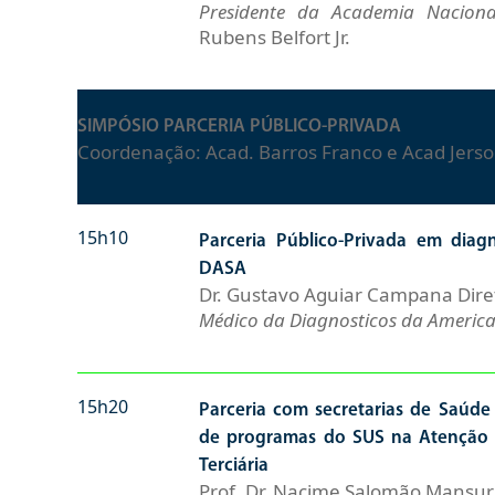
Presidente da Academia Nacion
Rubens Belfort Jr.
SIMPÓSIO PARCERIA PÚBLICO-PRIVADA
Coordenação: Acad. Barros Franco e Acad Jers
15h10
Parceria Público-Privada em diagn
DASA
Dr. Gustavo Aguiar Campana Dire
Médico da Diagnosticos da America
15h20
Parceria com secretarias de Saúd
de programas do SUS na Atenção P
Terciária
Prof. Dr. Nacime Salomão Mansur