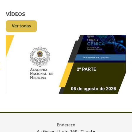
VÍDEOS
Ver todas
‹
Endereço