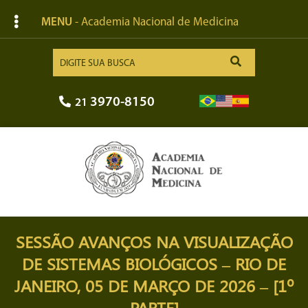
MENU
- Academia Nacional de Medicina
3970-8150
21
SESSÃO AVANÇOS NA VISUALIZAÇÃO
DE SISTEMAS BIOLÓGICOS – RIO DE
JANEIRO, 05 DE MARÇO DE 2026 – [1º
PARTE]