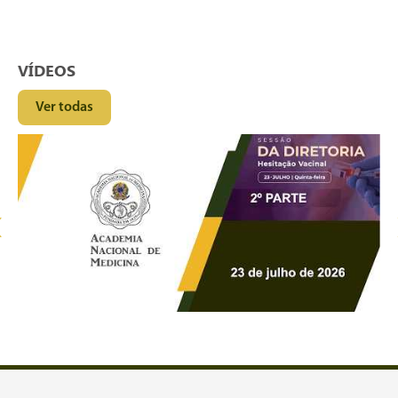
VÍDEOS
Ver todas
‹