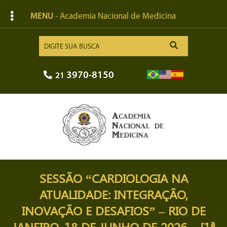
MENU
- Academia Nacional de Medicina
3970-8150
21
SESSÃO “CARDIOLOGIA NA
ATUALIDADE: INTEGRAÇÃO,
INOVAÇÃO E DESAFIOS” – RIO DE
JANEIRO, 18 DE JUNHO DE 2026 – [1ª