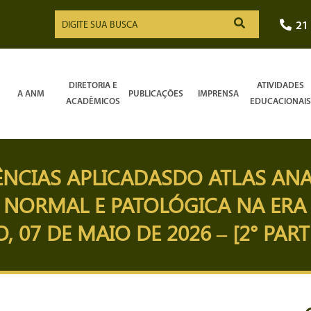
21
DIRETORIA E
ATIVIDADES
A ANM
PUBLICAÇÕES
IMPRENSA
ACADÊMICOS
EDUCACIONAIS
IÊNCIAS APLICADASDO ATLAS A
NORMAL E PATOLÓGICA NA ERA 
O, 07 DE MAIO DE 2026 – [2° PART