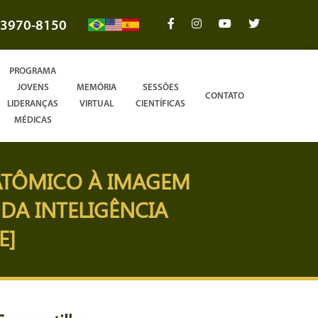
3970-8150
PROGRAMA
JOVENS
MEMÓRIA
SESSÕES
CONTATO
LIDERANÇAS
VIRTUAL
CIENTÍFICAS
MÉDICAS
NATÔMICO À IMAGEM
DA INTELIGÊNCIA
E]