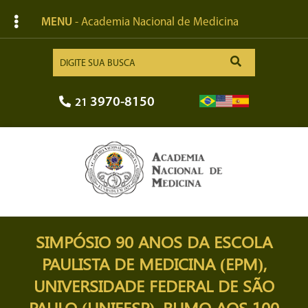
MENU
- Academia Nacional de Medicina
3970-8150
21
SIMPÓSIO 90 ANOS DA ESCOLA
PAULISTA DE MEDICINA (EPM),
UNIVERSIDADE FEDERAL DE SÃO
PAULO (UNIFESP), RUMO AOS 100