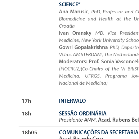
SCIENCE”
Ana Marusic
, PhD, Professor and C
Biomedicine and Health at the Uni
Croatia
Ivan Oransky
MD, Vice President,
Medicine, New York University School
Gowri Gopalakrishna
PhD, Departme
VUmc AMSTERDAM, The Netherland
Moderators: Prof. Sonia Vasconcel
(FIOCRUZ)(Co-Chairs of the VI BRISP
Medicina, UFRGS, Programa Jov
Nacional de Medicina)
17h
INTERVALO
18h
SESSÃO ORDINÁRIA
Presidente ANM,
Acad. Rubens Belf
18h05
COMUNICAÇÕES DA SECRETARIA