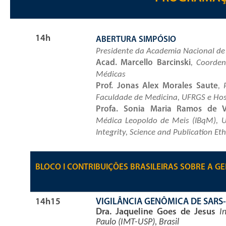
14h
ABERTURA SIMPÓSIO
Presidente da Academia Nacional de
Acad. Marcello Barcinski
, Coorde
Médicas
Prof. Jonas Alex Morales Saute
, 
Faculdade de Medicina, UFRGS e Hosp
Profa. Sonia Maria Ramos de V
Médica Leopoldo de Meis (IBqM), UF
Integrity, Science and Publication Eth
BLOCO I CONTRIBUIÇÕES BRASILEIRAS SOBRE A G
14h15
VIGILÂNCIA GENÔMICA DE SARS-
Dra. Jaqueline Goes de Jesus
In
Paulo (IMT-USP), Brasil