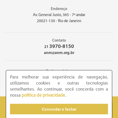
Endereço
Av. General Justo, 365 - 7º andar
20021-130 - Rio de Janeiro
Contato
3970-8150
21
anm@anm.org.br
Redes sociais
Para melhorar sua experiência de navegação,
utilizamos cookies e outras tecnologias
semelhantes. Ao continuar, você concorda com a
nossa
política de privacidade
.
2026 - Academia Nacional de Medicina - Copyright © todos os
Concordar e fechar
direitos reservados