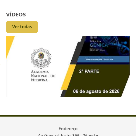
VÍDEOS
Ver todas
‹
Endereço