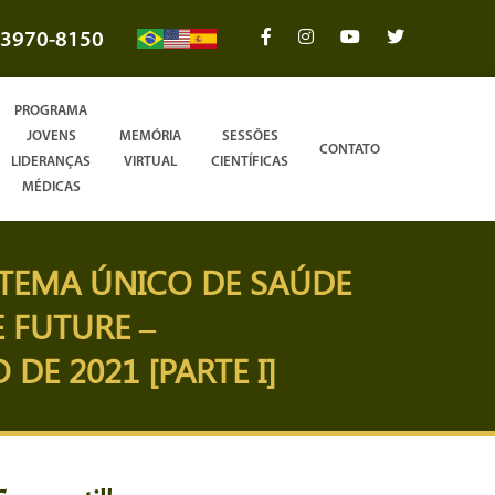
3970-8150
PROGRAMA
JOVENS
MEMÓRIA
SESSÕES
CONTATO
LIDERANÇAS
VIRTUAL
CIENTÍFICAS
MÉDICAS
ISTEMA ÚNICO DE SAÚDE
 FUTURE –
E 2021 [PARTE I]