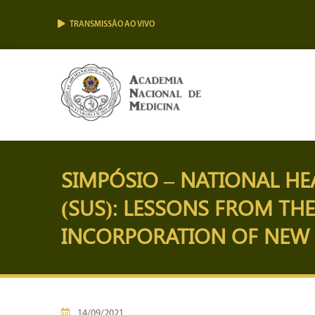
TRANSMISSÃO AO VIVO
SIMPÓSIO – NATIONAL HE
(SUS): LESSONS FROM TH
INCORPORATION OF NEW T
14/09/2021