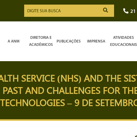
21
DIRETORIA E
ATIVIDADES
A ANM
PUBLICAÇÕES
IMPRENSA
ACADÊMICOS
EDUCACIONAIS
ALTH SERVICE (NHS) AND THE S
E PAST AND CHALLENGES FOR THE
ECHNOLOGIES – 9 DE SETEMBRO D