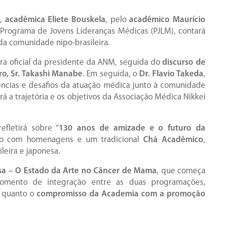
M,
acadêmica Eliete Bouskela
, pelo
acadêmico Maurício
 Programa de Jovens Lideranças Médicas (PJLM), contará
da comunidade nipo-brasileira.
ra oficial da presidente da ANM, seguida do
discurso de
ro, Sr. Takashi Manabe
. Em seguida, o
Dr. Flavio Takeda
,
ências e desafios da atuação médica junto à comunidade
rá a trajetória e os objetivos da Associação Médica Nikkei
efletirá sobre “
130 anos de amizade e o futuro da
zado com homenagens e um tradicional
Chá Acadêmico
,
leira e japonesa.
a – O Estado da Arte no Câncer de Mama
, que começa
momento de integração entre as duas programações,
quanto o
compromisso da Academia com a promoção