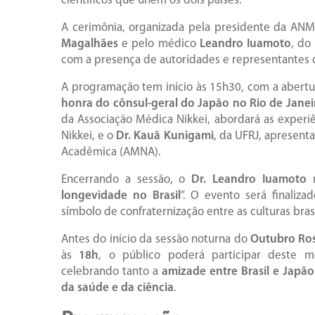
científicos que unem os dois países.
A cerimônia, organizada pela presidente da AN
Magalhães
e pelo médico
Leandro Iuamoto
, do
com a presença de autoridades e representantes 
A programação tem início às 15h30, com a abertu
honra do cônsul-geral do Japão no Rio de Janei
da Associação Médica Nikkei, abordará as experi
Nikkei, e o
Dr. Kauã Kunigami
, da UFRJ, apresenta
Acadêmica (AMNA).
Encerrando a sessão, o
Dr. Leandro Iuamoto
r
longevidade no Brasil
”. O evento será finali
símbolo de confraternização entre as culturas brasi
Antes do início da sessão noturna do
Outubro Ros
às
18h
, o público poderá participar deste 
celebrando tanto a
amizade entre Brasil e Japão
da saúde e da ciência
.