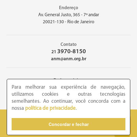
Endereço
Av. General Justo, 365 - 7º andar
20021-130 - Rio de Janeiro
Contato
3970-8150
21
anm@anm.org.br
Redes sociais
Para melhorar sua experiência de navegação,
utilizamos cookies e outras tecnologias
semelhantes. Ao continuar, você concorda com a
nossa
política de privacidade
.
2026 - Academia Nacional de Medicina - Copyright © todos os
Concordar e fechar
direitos reservados