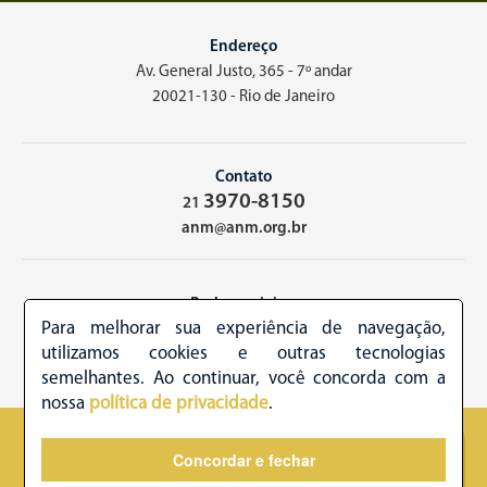
Endereço
Av. General Justo, 365 - 7º andar
20021-130 - Rio de Janeiro
Contato
3970-8150
21
anm@anm.org.br
Redes sociais
Para melhorar sua experiência de navegação,
utilizamos cookies e outras tecnologias
semelhantes. Ao continuar, você concorda com a
nossa
política de privacidade
.
2026 - Academia Nacional de Medicina - Copyright © todos os
Concordar e fechar
direitos reservados