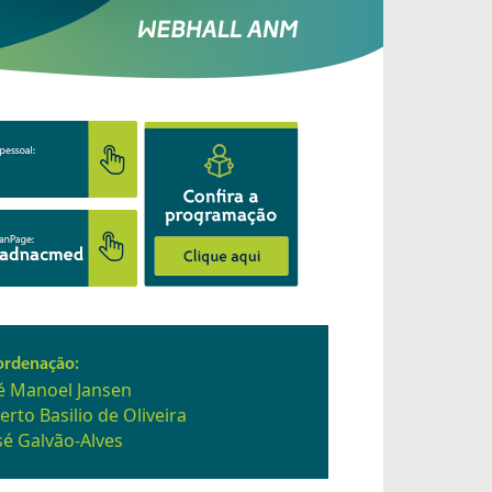
ordenação:
sé Manoel Jansen
erto Basilio de Oliveira
sé Galvão-Alves