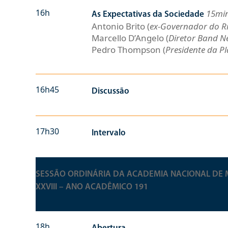
16h
15mi
As Expectativas da Sociedade
Antonio Brito (
ex-Governador do R
Marcello D’Angelo (
Diretor Band N
Pedro Thompson (
Presidente da 
16h45
Discussão
17h30
Intervalo
SESSÃO ORDINÁRIA DA ACADEMIA NACIONAL DE 
XXVIII – ANO ACADÊMICO 191
18h