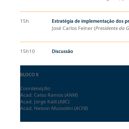
15h
Estratégia de implementação dos p
José Carlos Felner (
Presidente da 
15h10
Discussão
BLOCO II
Coordenação
:
Acad. Celso Ramos (
ANM
)
Acad. Jorge Kalil (
ABC
)
Acad. Nelson Mussolini (
ACFB
)