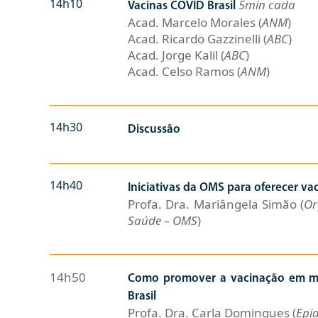
14h10
5min cada
Vacinas COVID Brasil
Acad. Marcelo Morales (
ANM
)
Acad. Ricardo Gazzinelli (
ABC
)
Acad. Jorge Kalil (
ABC
)
Acad. Celso Ramos (
ANM
)
14h30
Discussão
14h40
Iniciativas da OMS para oferecer v
Profa. Dra. Mariângela Simão (
Or
Saúde – OMS
)
14h50
Como promover a vacinação em ma
Brasil
Profa. Dra. Carla Domingues (
Epi