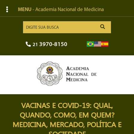
MENU
- Academia Nacional de Medicina
3970-8150
21
VACINAS E COVID-19: QUAL,
QUANDO, COMO, EM QUEM?
MEDICINA, MERCADO, POLÍTICA E
SOCIEDADE