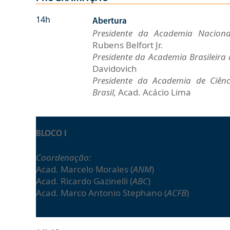
14h
Abertura
Presidente da Academia Nacion
Rubens Belfort Jr.
Presidente da Academia Brasileira 
Davidovich
Presidente da Academia de Ciênc
Brasil,
Acad. Acácio Lima
BLOCO I
Coordenação:
Acad. Marcelo Morales (
ANM
)
Acad. Ricardo Gazinelli (
ABC
)
Acad. Marco Antonio Stephano (
ACFB
)