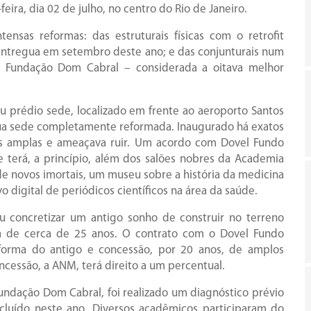
feira, dia 02 de julho, no centro do Rio de Janeiro.
nsas reformas: das estruturais físicas com o retrofit
entregua em setembro deste ano; e das conjunturais num
a Fundação Dom Cabral – considerada a oitava melhor
u prédio sede, localizado em frente ao aeroporto Santos
sua sede completamente reformada. Inaugurado há exatos
as amplas e ameaçava ruir. Um acordo com Dovel Fundo
ue terá, a princípio, além dos salões nobres da Academia
 de novos imortais, um museu sobre a história da medicina
o digital de periódicos científicos na área da saúde.
concretizar um antigo sonho de construir no terreno
a de cerca de 25 anos. O contrato com o Dovel Fundo
eforma do antigo e concessão, por 20 anos, de amplos
cessão, a ANM, terá direito a um percentual.
ndação Dom Cabral, foi realizado um diagnóstico prévio
ncluído neste ano. Diversos acadêmicos participaram do