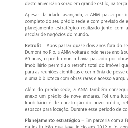
deste aniversário serão em grande estilo, na terça-
Apesar da idade avançada, a ANM passa por inte
completo do seu prédio sede e com previsão de 
planejamento estratégico realizado junto com 
escolar de negócios do mundo.
Retrofit
– Após passar quase dois anos fora do se
Dumont no Rio, a ANM voltará ainda neste ano à 
60 anos, o prédio nunca havia passado por obr
Imobiliário permitiu o retrofit total do imóvel q
para as reuniões científicas e cerimônia de posse
e uma biblioteca com obras raras e acesso a arquiv
Além do prédio sede, a ANM também conseguiu 
anexo um prédio de nove andares. Foi uma lut
Imobiliário é de construção do novo prédio, r
espaços para locação. Durante esse periodo de con
Planejamento estratégico
– Em parceria com a Fu
da instituição que teve início em 2012 e foi co