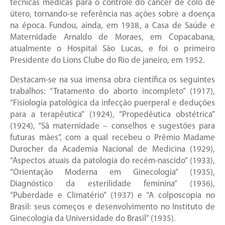
técnicas médicas para o controle do câncer de colo de
útero, tornando-se referência nas ações sobre a doença
na época. Fundou, ainda, em 1938, a Casa de Saúde e
Maternidade Arnaldo de Moraes, em Copacabana,
atualmente o Hospital São Lucas, e foi o primeiro
Presidente do Lions Clube do Rio de janeiro, em 1952.
Destacam-se na sua imensa obra científica os seguintes
trabalhos: “Tratamento do aborto incompleto” (1917),
“Fisiologia patológica da infecção puerperal e deduções
para a terapêutica” (1924), “Propedêutica obstétrica”
(1924), “Sã maternidade – conselhos e sugestões para
futuras mães”, com a qual recebeu o Prêmio Madame
Durocher da Academia Nacional de Medicina (1929),
“Aspectos atuais da patologia do recém-nascido” (1933),
“Orientação Moderna em Ginecologia” (1935),
Diagnóstico da esterilidade feminina” (1936),
“Puberdade e Climatério” (1937) e “A colposcopia no
Brasil: seus começos e desenvolvimento no Instituto de
Ginecologia da Universidade do Brasil” (1935).