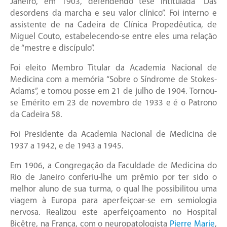
Janeiro, em 1903, defendendo tese intitulada “Das
desordens da marcha e seu valor clínico”. Foi interno e
assistente de na Cadeira de Clínica Propedêutica, de
Miguel Couto, estabelecendo-se entre eles uma relação
de “mestre e discípulo”.
Foi eleito Membro Titular da Academia Nacional de
Medicina com a memória “Sobre o Síndrome de Stokes-
Adams”, e tomou posse em 21 de julho de 1904. Tornou-
se Emérito em 23 de novembro de 1933 e é o Patrono
da Cadeira 58.
Foi Presidente da Academia Nacional de Medicina de
1937 a 1942, e de 1943 a 1945.
Em 1906, a Congregação da Faculdade de Medicina do
Rio de Janeiro conferiu-lhe um prêmio por ter sido o
melhor aluno de sua turma, o qual lhe possibilitou uma
viagem à Europa para aperfeiçoar-se em semiologia
nervosa. Realizou este aperfeiçoamento no Hospital
Bicêtre, na França, com o neuropatologista
Pierre Marie
,