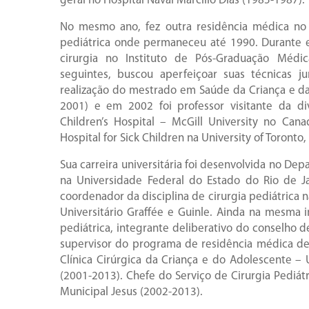
geral no Hospital Naval Marcílio Dias (1985-1987).
No mesmo ano, fez outra residência médica no 
pediátrica onde permaneceu até 1990. Durante e
cirurgia no Instituto de Pós-Graduação Médi
seguintes, buscou aperfeiçoar suas técnicas j
realização do mestrado em Saúde da Criança e d
2001) e em 2002 foi professor visitante da di
Children’s Hospital – McGill University no Cana
Hospital for Sick Children na University of Toront
Sua carreira universitária foi desenvolvida no Dep
na Universidade Federal do Estado do Rio de Jan
coordenador da disciplina de cirurgia pediátrica n
Universitário Graffée e Guinle. Ainda na mesma in
pediátrica, integrante deliberativo do conselho del
supervisor do programa de residência médica de c
Clínica Cirúrgica da Criança e do Adolescente 
(2001-2013). Chefe do Serviço de Cirurgia Pediátr
Municipal Jesus (2002-2013).