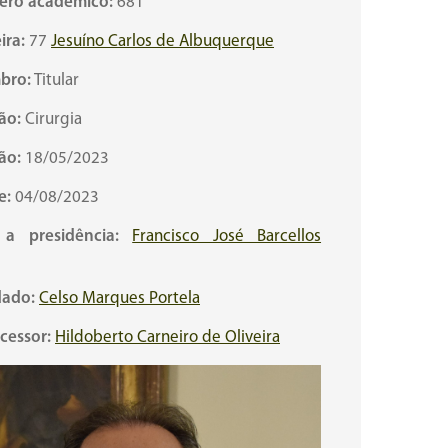
ro acadêmico:
681
ira:
77
Jesuíno Carlos de Albuquerque
bro:
Titular
ão:
Cirurgia
ão:
18/05/2023
e:
04/08/2023
a presidência:
Francisco José Barcellos
ado:
Celso Marques Portela
cessor:
Hildoberto Carneiro de Oliveira