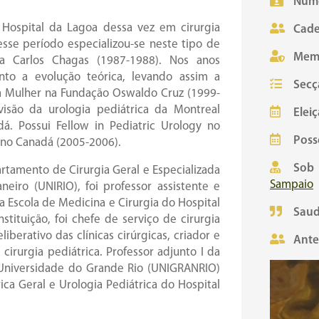
Núme
Hospital da Lagoa dessa vez em cirurgia
Cade
sse período especializou-se neste tipo de
Mem
ca Carlos Chagas (1987-1988). Nos anos
unto a evolução teórica, levando assim a
Secç
a Mulher na Fundação Oswaldo Cruz (1999-
visão da urologia pediátrica da Montreal
Eleiç
dá. Possui Fellow in Pediatric Urology no
Poss
o, no Canadá (2005-2006).
Sob 
artamento de Cirurgia Geral e Especializada
Sampaio
eiro (UNIRIO), foi professor assistente e
a Escola de Medicina e Cirurgia do Hospital
Saud
stituição, foi chefe de serviço de cirurgia
iberativo das clínicas cirúrgicas, criador e
Ante
irurgia pediátrica. Professor adjunto I da
– Universidade do Grande Rio (UNIGRANRIO)
ica Geral e Urologia Pediátrica do Hospital