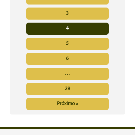
3
4
5
6
…
29
Próximo »