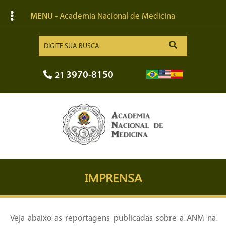
MENU
- Academia Nacional de Medicina
3970-8150
21
IMPRENSA
Veja abaixo as reportagens publicadas sobre a ANM na