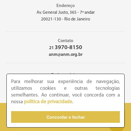
Endereço
Av. General Justo, 365 - 7º andar
20021-130 - Rio de Janeiro
Contato
3970-8150
21
anm@anm.org.br
Redes sociais
Para melhorar sua experiência de navegação,
utilizamos cookies e outras tecnologias
semelhantes. Ao continuar, você concorda com a
nossa
política de privacidade
.
2026 - Academia Nacional de Medicina - Copyright © todos os
Concordar e fechar
direitos reservados