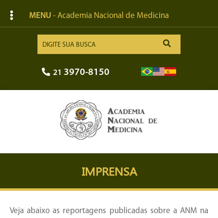
MENU
- Academia Nacional de Medicina
3970-8150
21
IMPRENSA
Veja abaixo as reportagens publicadas sobre a ANM na