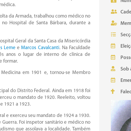
Núme
 médica.
Cade
volta da Armada, trabalhou como médico no
u no Hospital de Santa Bárbara, durante a
Mem
Secç
spital Geral da Santa Casa da Misericórdia
Eleiç
es Leme
e
Marcos Cavalcanti
. Na Faculdade
ês anos o lugar de interno de clínica de
Poss
e formar.
Sob 
e Medicina em 1901 e, tornou-se Membro
Emer
pal do Distrito Federal. Ainda em 1918 foi
Fale
xerceu o mandato de 1920. Reeleito, voltou
e 1921 a 1923.
eral e exerceu seu mandato de 1924 a 1930.
Guerra. Foi inspetor sanitário e médico no
udismo que assolava a localidade. Também