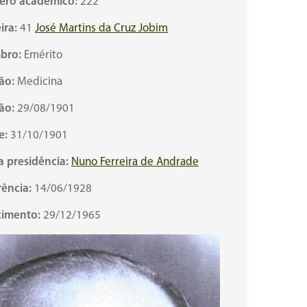
ro acadêmico:
222
ira:
41
José Martins da Cruz Jobim
bro:
Emérito
ão:
Medicina
ão:
29/08/1901
e:
31/10/1901
a presidência:
Nuno Ferreira de Andrade
ência:
14/06/1928
cimento:
29/12/1965