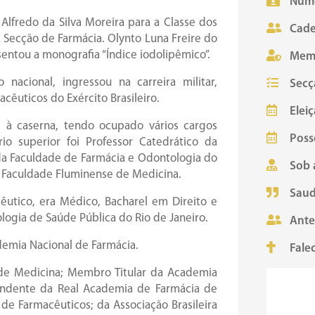
Núme
Alfredo da Silva Moreira para a Classe dos
Cade
 Secção de Farmácia. Olynto Luna Freire do
entou a monografia “Índice iodolipêmico”.
Mem
acional, ingressou na carreira militar,
Secç
cêuticos do Exército Brasileiro.
Eleiç
as à caserna, tendo ocupado vários cargos
Poss
io superior foi Professor Catedrático da
 da Faculdade de Farmácia e Odontologia do
Sob 
da Faculdade Fluminense de Medicina.
Saud
cêutico, era Médico, Bacharel em Direito e
logia de Saúde Pública do Rio de Janeiro.
Ante
demia Nacional de Farmácia.
Fale
 de Medicina; Membro Titular da Academia
pondente da Real Academia de Farmácia de
de Farmacêuticos; da Associação Brasileira