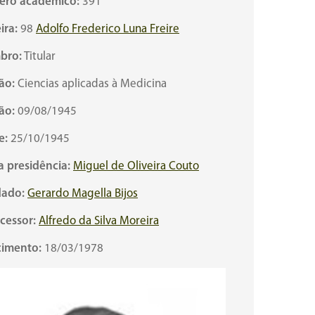
ro acadêmico:
391
ira:
98
Adolfo Frederico Luna Freire
bro:
Titular
ão:
Ciencias aplicadas à Medicina
ão:
09/08/1945
e:
25/10/1945
a presidência:
Miguel de Oliveira Couto
ado:
Gerardo Magella Bijos
cessor:
Alfredo da Silva Moreira
cimento:
18/03/1978