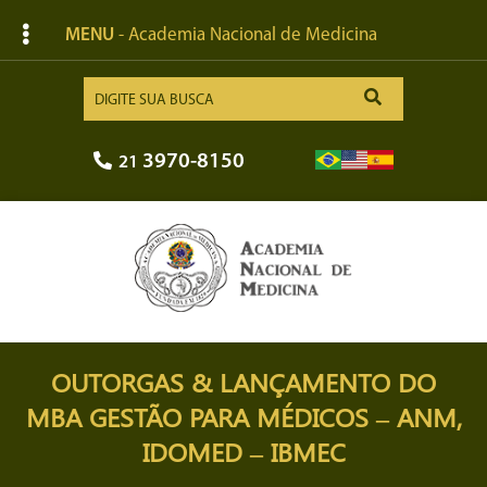
MENU
- Academia Nacional de Medicina
3970-8150
21
OUTORGAS & LANÇAMENTO DO
MBA GESTÃO PARA MÉDICOS – ANM,
IDOMED – IBMEC